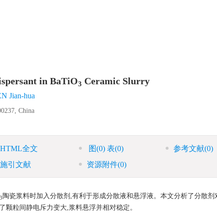
ispersant in BaTiO
Ceramic Slurry
3
N Jian-hua
00237, China
HTML全文
图
(0)
表
(0)
参考文献
(0)
施引文献
资源附件
(0)
陶瓷浆料时加入分散剂,有利于形成分散液和悬浮液。本文分析了分散剂
3
致了颗粒间静电斥力变大,浆料悬浮并相对稳定。