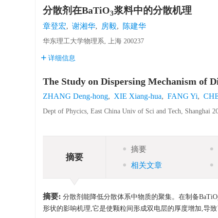
分散剂在BaTiO
浆料中的分散机理
3
章登宏
,
谢湘华
,
房毅
,
陈建华
华东理工大学物理系, 上海 200237
详细信息
The Study on Dispersing Mechanism of D
ZHANG Deng-hong
,
XIE Xiang-hua
,
FANG Yi
,
CHE
Dept of Phycics, East China Univ of Sci and Tech, Shanghai 2
摘要
摘要
相关文章
摘要:
分散剂能降低分散体系中物质的聚集。在制备BaTiO
形状的影响机理,它是使颗粒间形成双电层的厚度增加,导