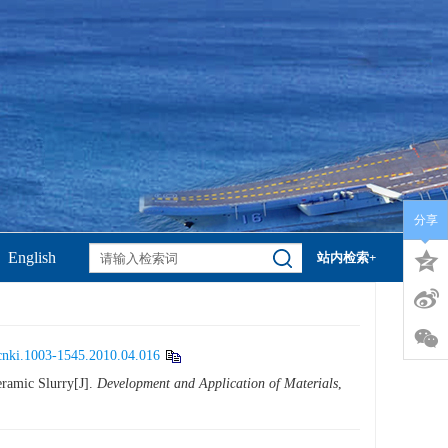
分享
English
站内检索+
cnki.1003-1545.2010.04.016
ramic Slurry[J].
Development and Application of Materials
,