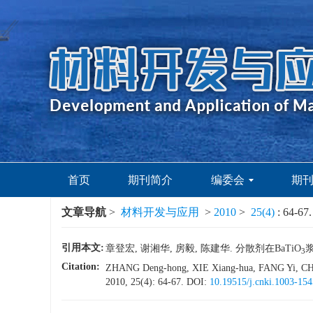
首页
期刊简介
编委会
期
文章导航
>
材料开发与应用
>
2010
>
25(4)
: 64-67.
引用本文:
章登宏, 谢湘华, 房毅, 陈建华. 分散剂在BaTiO
浆
3
Citation:
ZHANG Deng-hong, XIE Xiang-hua, FANG Yi, CHEN 
2010, 25(4): 64-67.
DOI:
10.19515/j.cnki.1003-15