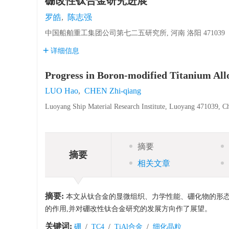
硼改性钛合金研究进展
罗皓
,
陈志强
中国船舶重工集团公司第七二五研究所, 河南 洛阳 471039
详细信息
Progress in Boron-modified Titanium All
LUO Hao
,
CHEN Zhi-qiang
Luoyang Ship Material Research Institute, Luoyang 471039, C
摘要
摘要
相关文章
摘要:
本文从钛合金的显微组织、力学性能、硼化物的形态与
的作用,并对硼改性钛合金研究的发展方向作了展望。
关键词:
硼
/
TC4
/
TiAl合金
/
细化晶粒