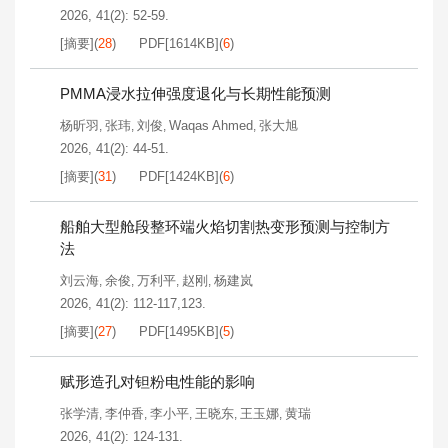
2026, 41(2): 52-59.
[摘要]
(
28
)
PDF[
1614KB
]
(
6
)
PMMA浸水拉伸强度退化与长期性能预测
杨昕羽
张玮
刘俊
Waqas Ahmed
张大旭
,
,
,
,
2026, 41(2): 44-51.
[摘要]
(
31
)
PDF[
1424KB
]
(
6
)
船舶大型舱段整环端火焰切割热变形预测与控制方
法
刘云海
余俊
万利平
赵刚
杨建岚
,
,
,
,
2026, 41(2): 112-117,123.
[摘要]
(
27
)
PDF[
1495KB
]
(
5
)
赋形造孔对钽粉电性能的影响
张学清
李仲香
李小平
王晓东
王玉娜
黄瑞
,
,
,
,
,
2026, 41(2): 124-131.