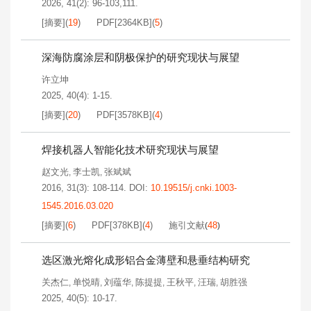
2026, 41(2): 96-103,111.
[摘要]
(
19
)
PDF[
2364KB
]
(
5
)
深海防腐涂层和阴极保护的研究现状与展望
许立坤
2025, 40(4): 1-15.
[摘要]
(
20
)
PDF[
3578KB
]
(
4
)
焊接机器人智能化技术研究现状与展望
赵文光
李士凯
张斌斌
,
,
2016, 31(3): 108-114.
DOI:
10.19515/j.cnki.1003-
1545.2016.03.020
[摘要]
(
6
)
PDF[
378KB
]
(
4
)
施引文献
48
(
)
选区激光熔化成形铝合金薄壁和悬垂结构研究
关杰仁
单悦晴
刘蕴华
陈提提
王秋平
汪瑞
胡胜强
,
,
,
,
,
,
2025, 40(5): 10-17.