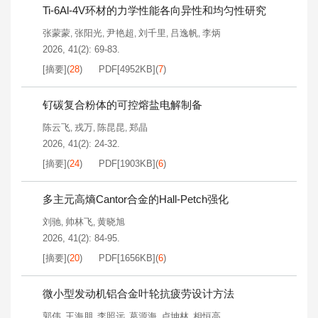
Ti-6Al-4V环材的力学性能各向异性和均匀性研究
张蒙蒙
张阳光
尹艳超
刘千里
吕逸帆
李炳
,
,
,
,
,
2026, 41(2): 69-83.
[摘要]
(
28
)
PDF[
4952KB
]
(
7
)
钌碳复合粉体的可控熔盐电解制备
陈云飞
戎万
陈昆昆
郑晶
,
,
,
2026, 41(2): 24-32.
[摘要]
(
24
)
PDF[
1903KB
]
(
6
)
多主元高熵Cantor合金的Hall-Petch强化
刘驰
帅林飞
黄晓旭
,
,
2026, 41(2): 84-95.
[摘要]
(
20
)
PDF[
1656KB
]
(
6
)
微小型发动机铝合金叶轮抗疲劳设计方法
郭伟
王海朋
李照远
葛源海
卢坤林
相恒高
,
,
,
,
,