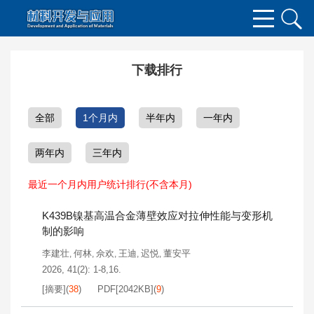
下载排行
全部
1个月内
半年内
一年内
两年内
三年内
最近一个月内用户统计排行(不含本月)
K439B镍基高温合金薄壁效应对拉伸性能与变形机
制的影响
李建壮
何林
佘欢
王迪
迟悦
董安平
,
,
,
,
,
2026, 41(2): 1-8,16.
[摘要]
(
38
)
PDF[
2042KB
]
(
9
)