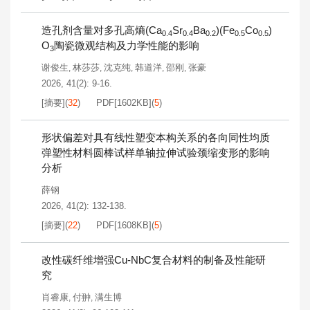
造孔剂含量对多孔高熵(Ca
Sr
Ba
)(Fe
Co
)
0.4
0.4
0.2
0.5
0.5
O
陶瓷微观结构及力学性能的影响
3
谢俊生
林莎莎
沈克纯
韩道洋
邵刚
张豪
,
,
,
,
,
2026, 41(2): 9-16.
[摘要]
(
32
)
PDF[
1602KB
]
(
5
)
形状偏差对具有线性塑变本构关系的各向同性均质
弹塑性材料圆棒试样单轴拉伸试验颈缩变形的影响
分析
薛钢
2026, 41(2): 132-138.
[摘要]
(
22
)
PDF[
1608KB
]
(
5
)
改性碳纤维增强Cu-NbC复合材料的制备及性能研
究
肖睿康
付翀
满生博
,
,