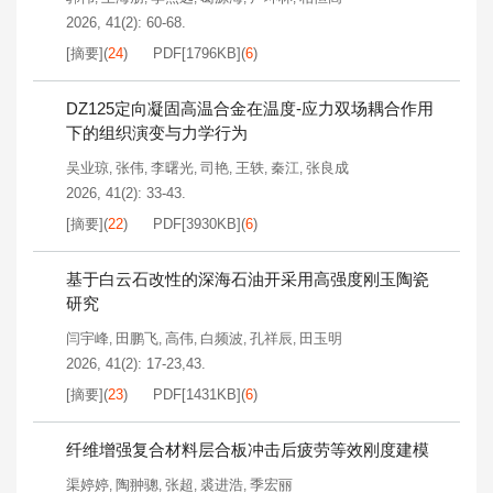
2026, 41(2): 60-68.
[摘要]
(
24
)
PDF[
1796KB
]
(
6
)
DZ125定向凝固高温合金在温度-应力双场耦合作用
下的组织演变与力学行为
吴业琼
张伟
李曙光
司艳
王轶
秦江
张良成
,
,
,
,
,
,
2026, 41(2): 33-43.
[摘要]
(
22
)
PDF[
3930KB
]
(
6
)
基于白云石改性的深海石油开采用高强度刚玉陶瓷
研究
闫宇峰
田鹏飞
高伟
白频波
孔祥辰
田玉明
,
,
,
,
,
2026, 41(2): 17-23,43.
[摘要]
(
23
)
PDF[
1431KB
]
(
6
)
纤维增强复合材料层合板冲击后疲劳等效刚度建模
渠婷婷
陶翀骢
张超
裘进浩
季宏丽
,
,
,
,