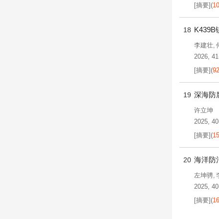
[摘要]
(
1
K43
18
李建壮
,
2026, 41(
[摘要]
(
9
深海防
19
许立坤
2025, 40(
[摘要]
(
1
海洋防
20
左坤骋
,
2025, 40
[摘要]
(
1