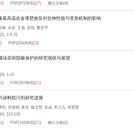
02
)
PDF[
8725KB
]
(
27
)
施引文献
9
(
)
9B镍基高温合金薄壁效应对拉伸性能与变形机制的影响
何林
佘欢
王迪
迟悦
董安平
,
,
,
,
2): 1-8,16.
2
)
PDF[
2042KB
]
(
23
)
腐涂层和阴极保护的研究现状与展望
4): 1-15.
51
)
PDF[
3578KB
]
(
21
)
污涂料防污剂研究进展
李松
关锦韬
黄垒
骆文慧
吴波
常江凡
张贤慧
,
,
,
,
,
,
(6): 113-130.
61
)
PDF[
3103KB
]
(
21
)
施引文献
2
(
)