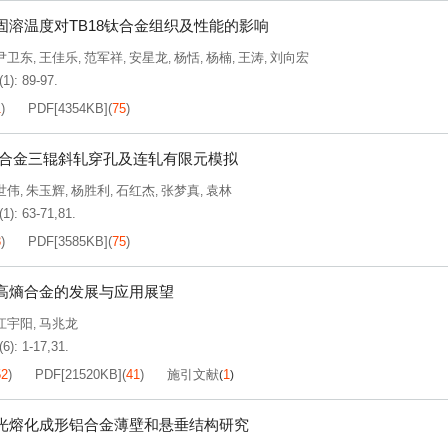
固溶温度对TB18钛合金组织及性能的影响
尹卫东
王佳乐
范军祥
安星龙
杨恬
杨楠
王涛
刘向宏
,
,
,
,
,
,
,
(1): 89-97.
1
)
PDF[
4354KB
]
(
75
)
4钛合金三辊斜轧穿孔及连轧有限元模拟
世伟
朱玉辉
杨胜利
石红杰
张梦真
袁林
,
,
,
,
,
(1): 63-71,81.
3
)
PDF[
3585KB
]
(
75
)
高熵合金的发展与应用展望
江宇阳
马兆龙
,
(6): 1-17,31.
52
)
PDF[
21520KB
]
(
41
)
施引文献
1
(
)
光熔化成形铝合金薄壁和悬垂结构研究