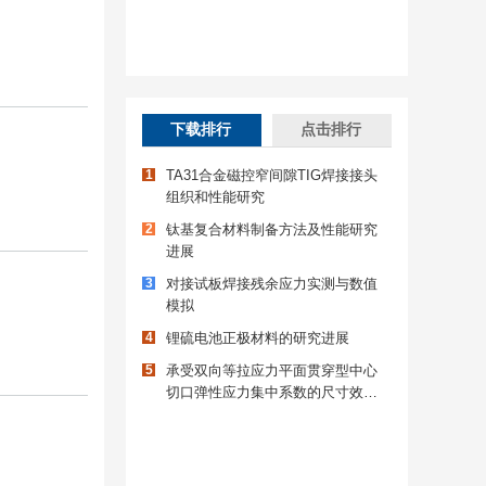
下载排行
点击排行
1
TA31合金磁控窄间隙TIG焊接接头
组织和性能研究
2
钛基复合材料制备方法及性能研究
进展
3
对接试板焊接残余应力实测与数值
模拟
4
锂硫电池正极材料的研究进展
5
承受双向等拉应力平面贯穿型中心
切口弹性应力集中系数的尺寸效应
分析