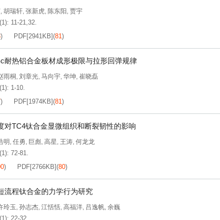
演
胡瑞轩
张新虎
陈东阳
贾宇
,
,
,
,
(1): 11-21,32.
8
)
PDF[
2941KB
]
(
81
)
u-Sc耐热铝合金板材成形极限与拉形回弹规律
赵雨桐
刘章光
马向宇
华坤
崔晓磊
,
,
,
,
1): 1-10.
7
)
PDF[
1974KB
]
(
81
)
度对TC4钛合金显微组织和断裂韧性的影响
浩明
任勇
巨彪
高星
王涛
何龙龙
,
,
,
,
,
(1): 72-81.
00
)
PDF[
2766KB
]
(
80
)
短流程钛合金的力学行为研究
许玲玉
孙志杰
江恬恬
高福洋
吕逸帆
余巍
,
,
,
,
,
(1): 22-32.