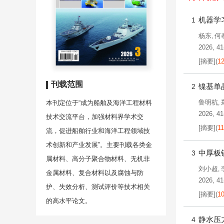
机器学
1
杨东
何
,
2026, 41
[摘要]
(
1
刊载范围
镍基单
2
鲁明杭
本刊定位于“成为船舶及海洋工程材料
,
2026, 41
技术交流平台，加强材料界学术交
[摘要]
(
1
流，促进船舶行业和海洋工程领域技
术创新和产业发展”。主要刊载各类金
中厚板
3
属材料、高分子聚合物材料、无机非
刘小超
,
金属材料、复合材料以及腐蚀与防
2026, 41
护、失效分析、测试评价等技术相关
[摘要]
(
1
的高水平论文。
静水压
4