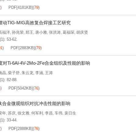
2
)
PDF[
4181KB
]
(
79
)
摆动TIG-MIG高效复合焊接工艺研究
高福洋
孙兆荣
郑王
唐小雅
张洪涛
葛福琛
胡庆贤
,
,
,
,
,
,
(1): 53-62.
01
)
PDF[
2883KB
]
(
79
)
对Ti-6Al-4V-2Mo-2Fe合金组织及性能的影响
杨晶
柴子舒
朱云龙
李涵
王涛
,
,
,
,
(1): 82-88.
5
)
PDF[
5042KB
]
(
76
)
321钛合金微观组织对抗冲击性能的影响
荣年
苏庆
徐文雅
何军利
李昌
车伟
裴日生
,
,
,
,
,
,
(1): 33-44.
7
)
PDF[
2888KB
]
(
76
)