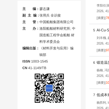
李阳任
主 编：
廖志谦
2026, 41
副 主 编：
张用兵 全识俊
[摘要]
(
7
主 管：
中国船舶集团有限公司
主 办：
洛阳船舶材料研究所; 中
Al-C
5
国造船工程学会船舶 材
刘丰槐
,
料学术委员会
2026, 41(
编辑出版：
《材料开发与应用》编
[摘要]
(
9
辑部
ISSN
1003-1545
锻造温
6
CN
41-1149/TB
杨楠
冯
,
2026, 41
[摘要]
(
1
低成本
7
杨胜利
,
2026, 41