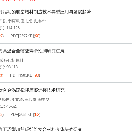
习驱动的航空增材制造技术典型应用与发展趋势
泰君
李晓军
夏志恒
戴冬华
,
,
,
(1): 114-128.
29
)
PDF[
2397KB
]
(
90
)
晶高温合金蠕变寿命预测研究进展
郑泽邦
杨胜利
,
(1): 98-113.
13
)
PDF[
4583KB
]
(
90
)
钛合金涡流搅拌摩擦焊接技术研究
李晓博
李文涛
王心成
倪中华
,
,
,
(1): 45-52.
03
)
PDF[
3058KB
]
(
82
)
力下环型加筋碳纤维复合材料壳体失效研究